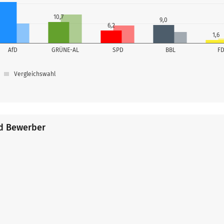
10,7
9,0
6,2
1,6
AfD
GRÜNE-AL
SPD
BBL
F
Vergleichswahl
nd Bewerber
e
ohannes
e