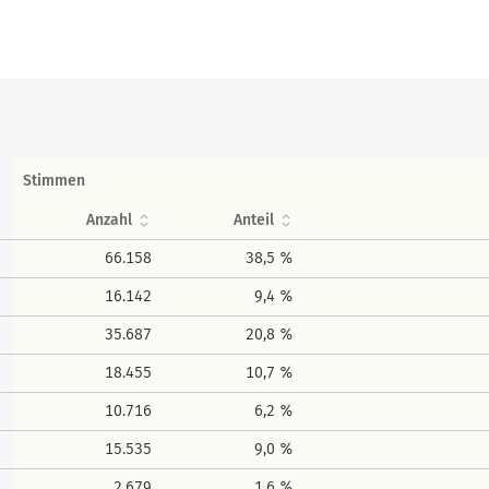
Stimmen
Anzahl
Anteil
66.158
38,5 %
16.142
9,4 %
35.687
20,8 %
18.455
10,7 %
10.716
6,2 %
15.535
9,0 %
2.679
1,6 %