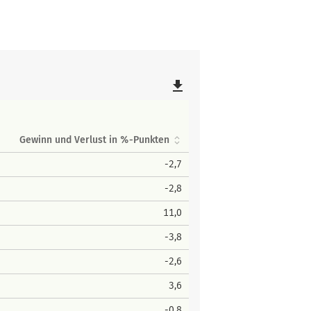
file_download
Gewinn und Verlust in %-Punkten
-2,7
-2,8
11,0
-3,8
-2,6
3,6
-0,8