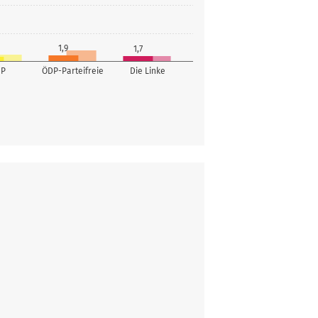
1,9
1,7
DP
ÖDP-Parteifreie
Die Linke
Stimmen
3.983
Stimmen
1.457