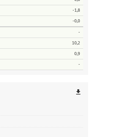
-1,8
-0,0
-
10,2
0,9
-
file_download