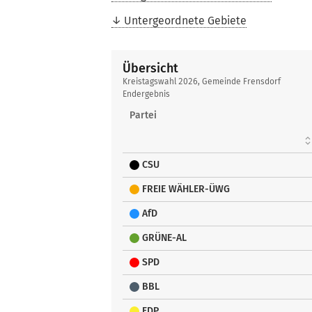
Untergeordnete Gebiete
Übersicht
Übersicht
Kreistagswahl 2026, Gemeinde Frensdorf
Endergebnis
Partei
CSU
FREIE WÄHLER-ÜWG
AfD
GRÜNE-AL
SPD
BBL
FDP