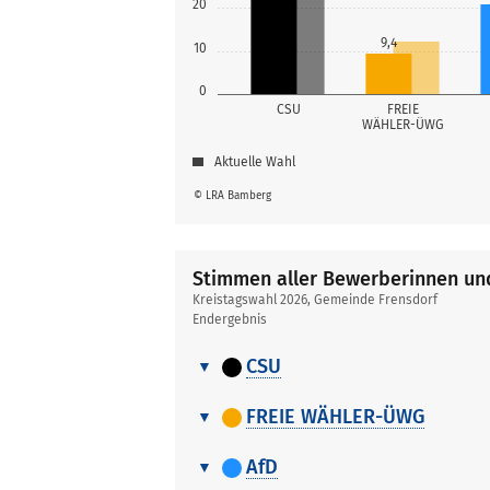
20
9,4
10
0
CSU
FREIE
WÄHLER-ÜWG
Aktuelle Wahl
© LRA Bamberg
Stimmen aller Bewerberinnen u
Kreistagswahl 2026, Gemeinde Frensdorf
Endergebnis
CSU
Stimmen
Nr.
Name, Vornam
aller
FREIE WÄHLER-ÜWG
Bewerberinnen
Stimmen
1
Maciejonczyk J
und
Nr.
Name, Vornam
aller
AfD
Bewerber
Bewerberinnen
2
Link Marion