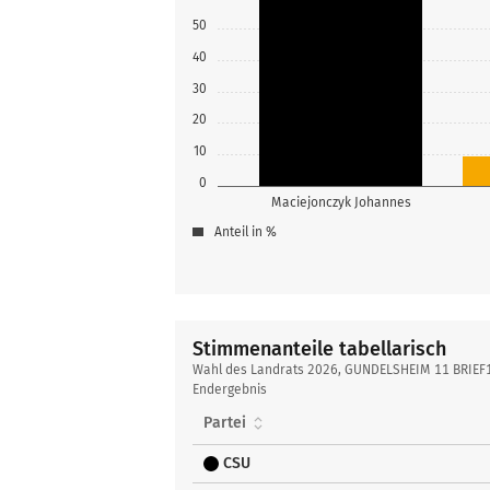
50
40
30
20
10
0
Maciejonczyk Johannes
Anteil in %
Stimmenanteile tabellarisch
Stimmenanteile
Wahl des Landrats 2026, GUNDELSHEIM 11 BRIEF
tabellarisch
Endergebnis
Partei
CSU