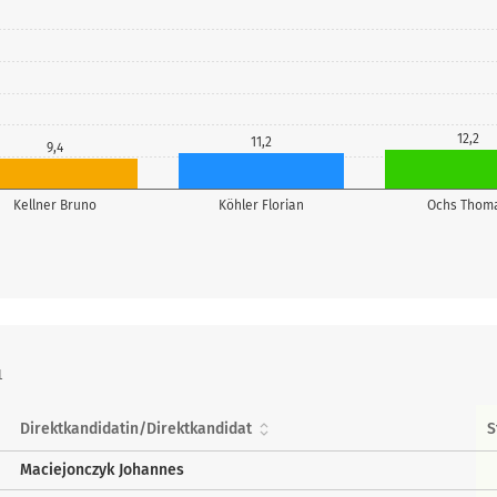
12,2
11,2
9,4
Kellner Bruno
Köhler Florian
Ochs Thom
1
Direktkandidatin/Direktkandidat
S
Maciejonczyk Johannes