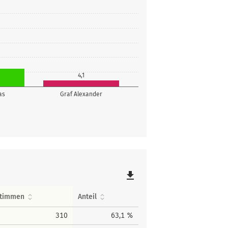
4,1
as
Graf Alexander
file_download
timmen
Anteil
310
63,1 %