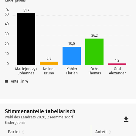
Endergebnis
%
51,7
50
40
30
26,2
18,0
20
10
2,9
1,2
0
Maciejonczyk
Kellner
Köhler
Ochs
Graf
Johannes
Bruno
Florian
Thomas
Alexander
Anteil in %
Stimmenanteile tabellarisch
Stimmenanteile
Wahl des Landrats 2026, 2 Memmelsdorf
file_download
tabellarisch
Endergebnis
Partei
Anteil