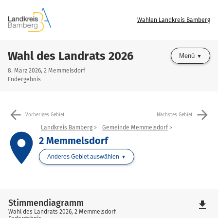
Wahlen Landkreis Bamberg
Wahl des Landrats 2026
Menü
8. März 2026, 2 Memmelsdorf
Endergebnis
arrow_back
arrow_forward
Vorheriges Gebiet
Nächstes Gebiet
Landkreis Bamberg
Gemeinde Memmelsdorf
place
2 Memmelsdorf
Anderes Gebiet auswählen
Stimmendiagramm
file_download
Wahl des Landrats 2026, 2 Memmelsdorf