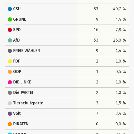
CSU
83
40,7 %
GRÜNE
9
4,4 %
SPD
16
7,8 %
AfD
53
26,0 %
FREIE WÄHLER
9
4,4 %
FDP
2
1,0 %
ÖDP
1
0,5 %
DIE LINKE
2
1,0 %
Die PARTEI
2
1,0 %
Tierschutzpartei
3
1,5 %
Volt
7
3,4 %
PIRATEN
0
0,0 %