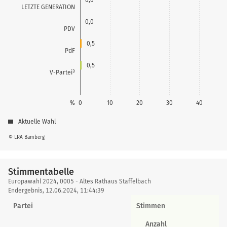
LETZTE GENERATION
0,0
PDV
0,5
PdF
0,5
V-Partei³
%
0
10
20
30
40
Aktuelle Wahl
© LRA Bamberg
Stimmentabelle
Stimmentabelle
Europawahl 2024, 0005 - Altes Rathaus Staffelbach
Endergebnis, 12.06.2024, 11:44:39
Partei
Stimmen
Anzahl