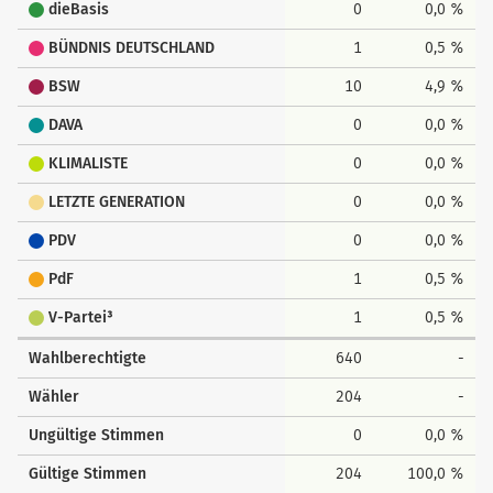
dieBasis
0
0,0 %
BÜNDNIS DEUTSCHLAND
1
0,5 %
BSW
10
4,9 %
DAVA
0
0,0 %
KLIMALISTE
0
0,0 %
LETZTE GENERATION
0
0,0 %
PDV
0
0,0 %
PdF
1
0,5 %
V-Partei³
1
0,5 %
Wahlberechtigte
640
-
Wähler
204
-
Ungültige Stimmen
0
0,0 %
Gültige Stimmen
204
100,0 %