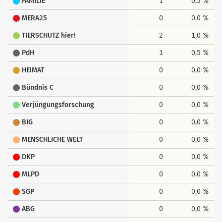
FAMILIE
1
0,5 %
MERA25
0
0,0 %
TIERSCHUTZ hier!
2
1,0 %
PdH
1
0,5 %
HEIMAT
0
0,0 %
Bündnis C
0
0,0 %
Verjüngungsforschung
0
0,0 %
BIG
0
0,0 %
MENSCHLICHE WELT
0
0,0 %
DKP
0
0,0 %
MLPD
0
0,0 %
SGP
0
0,0 %
ABG
0
0,0 %