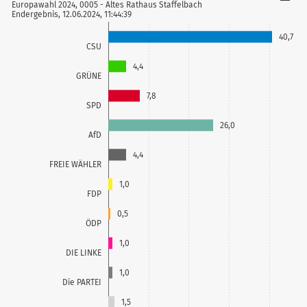
Europawahl 2024, 0005 - Altes Rathaus Staffelbach
Endergebnis, 12.06.2024, 11:44:39
40,7
CSU
4,4
GRÜNE
7,8
SPD
26,0
AfD
4,4
FREIE WÄHLER
1,0
FDP
0,5
ÖDP
1,0
DIE LINKE
1,0
Die PARTEI
1,5