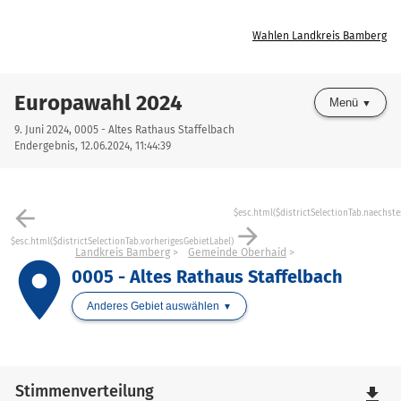
Wahlen Landkreis Bamberg
Europawahl 2024
Menü
9. Juni 2024, 0005 - Altes Rathaus Staffelbach
Endergebnis, 12.06.2024, 11:44:39
arrow_back
$esc.html($districtSelectionTab.naechste
arrow_forward
$esc.html($districtSelectionTab.vorherigesGebietLabel)
Landkreis Bamberg
Gemeinde Oberhaid
place
0005 - Altes Rathaus Staffelbach
Anderes Gebiet auswählen
Stimmenverteilung
file_download