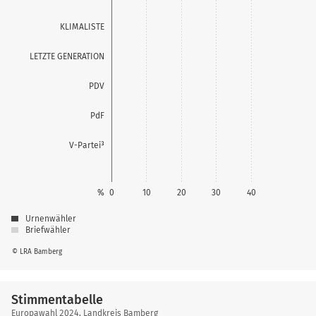
KLIMALISTE
LETZTE GENERATION
PDV
PdF
V-Partei³
%
0
10
20
30
40
Urnenwähler
Briefwähler
© LRA Bamberg
Stimmentabelle
Stimmentabelle
Europawahl 2024, Landkreis Bamberg