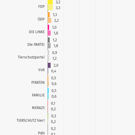
3,2
FDP
3,3
1,3
ÖDP
2,2
1,0
DIE LINKE
1,8
1,2
Die PARTEI
1,8
0,9
Tierschutzpartei
1,2
2,0
Volt
0,4
0,5
PIRATEN
0,6
0,5
FAMILIE
0,6
0,1
MERA25
0,2
0,3
TIERSCHUTZ hier!
0,2
0,2
PdH
0,1