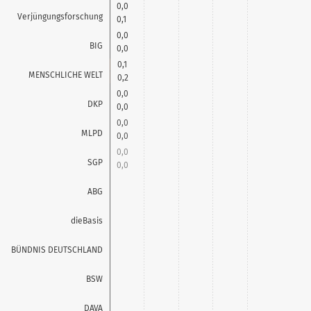
0,0
Verjüngungsforschung
0,1
0,0
BIG
0,0
0,1
MENSCHLICHE WELT
0,2
0,0
DKP
0,0
0,0
MLPD
0,0
0,0
SGP
0,0
0,1
ABG
0,1
0,4
dieBasis
0,3
0,4
BÜNDNIS DEUTSCHLAND
0,5
3,8
BSW
3,7
0,1
DAVA
0,1