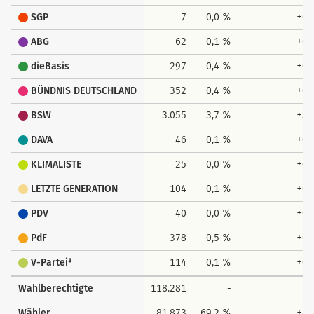
SGP
7
0,0 %
+0,
ABG
62
0,1 %
+0,
dieBasis
297
0,4 %
+0,
BÜNDNIS DEUTSCHLAND
352
0,4 %
+0,
BSW
3.055
3,7 %
+3,
DAVA
46
0,1 %
+0,
KLIMALISTE
25
0,0 %
+0,
LETZTE GENERATION
104
0,1 %
+0,
PDV
40
0,0 %
+0,
PdF
378
0,5 %
+0,
V-Partei³
114
0,1 %
+0,
Wahlberechtigte
118.281
-
Wähler
81.873
69,2 %
+8,