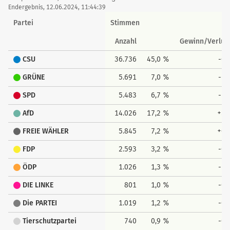
Endergebnis, 12.06.2024, 11:44:39
Partei
Stimmen
Anzahl
Gewinn/Verlus
CSU
36.736
45,0 %
-0,
GRÜNE
5.691
7,0 %
-6,
SPD
5.483
6,7 %
-1,
AfD
14.026
17,2 %
+5,
FREIE WÄHLER
5.845
7,2 %
+0,
FDP
2.593
3,2 %
-0,
ÖDP
1.026
1,3 %
-1,
DIE LINKE
801
1,0 %
-0,
Die PARTEI
1.019
1,2 %
-0,
Tierschutzpartei
740
0,9 %
-0,