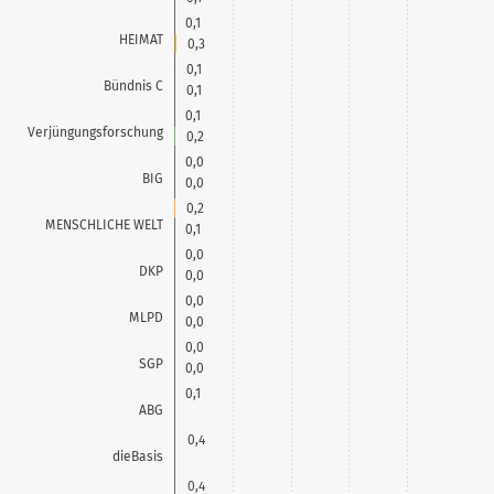
0,1
HEIMAT
0,3
0,1
Bündnis C
0,1
0,1
Verjüngungsforschung
0,2
0,0
BIG
0,0
0,2
MENSCHLICHE WELT
0,1
0,0
DKP
0,0
0,0
MLPD
0,0
0,0
SGP
0,0
0,1
ABG
0,4
dieBasis
0,4