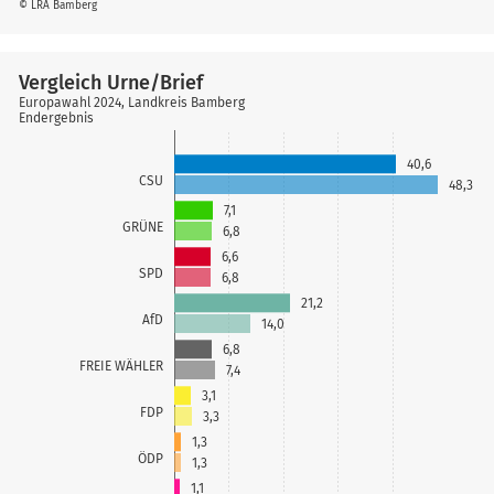
© LRA Bamberg
Vergleich Urne/Brief
Europawahl 2024, Landkreis Bamberg
Endergebnis
40,6
CSU
48,3
7,1
GRÜNE
6,8
6,6
SPD
6,8
21,2
AfD
14,0
6,8
FREIE WÄHLER
7,4
3,1
FDP
3,3
1,3
ÖDP
1,3
1,1