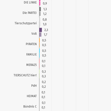
DIE LINKE
0,9
1,3
Die PARTEI
1,2
0,8
Tierschutzpartei
1,0
2,3
Volt
1,7
0,5
PIRATEN
0,5
0,5
FAMILIE
0,5
0,1
MERA25
0,1
0,3
TIERSCHUTZ hier!
0,3
0,2
PdH
0,2
0,1
HEIMAT
0,1
0,1
Bündnis C
0,1