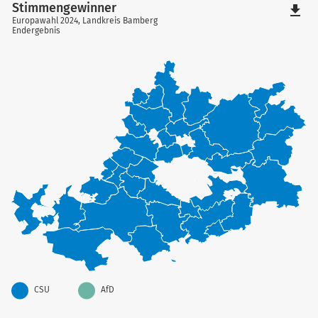
Stimmengewinner
file_download
Europawahl 2024, Landkreis Bamberg
Endergebnis
CSU
AfD