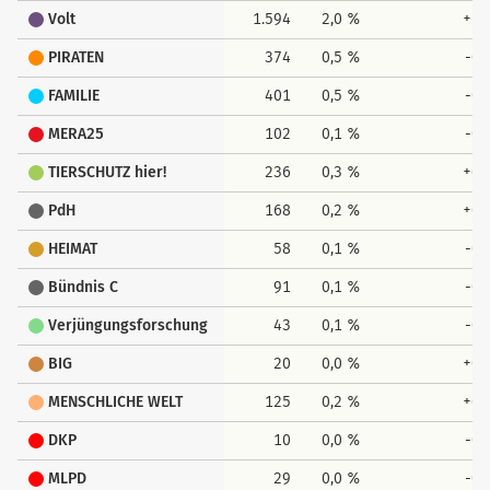
Volt
1.594
2,0 %
+1,
PIRATEN
374
0,5 %
-0,
FAMILIE
401
0,5 %
-0,
MERA25
102
0,1 %
-0,
TIERSCHUTZ hier!
236
0,3 %
+0,
PdH
168
0,2 %
+0,
HEIMAT
58
0,1 %
-0,
Bündnis C
91
0,1 %
-0,
Verjüngungsforschung
43
0,1 %
-0,
BIG
20
0,0 %
+0,
MENSCHLICHE WELT
125
0,2 %
+0,
DKP
10
0,0 %
-0,
MLPD
29
0,0 %
-0,