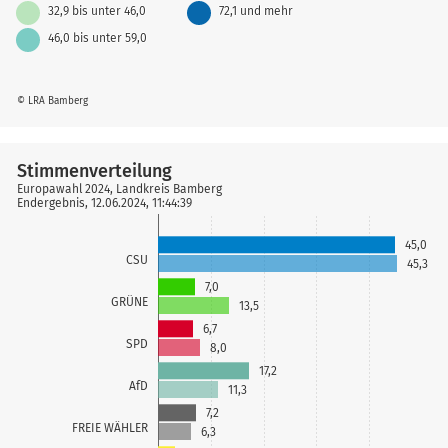
32,9 bis unter 46,0
72,1 und mehr
46,0 bis unter 59,0
© LRA Bamberg
Stimmenverteilung
Europawahl 2024, Landkreis Bamberg
Endergebnis, 12.06.2024, 11:44:39
45,0
CSU
45,3
7,0
GRÜNE
13,5
6,7
SPD
8,0
17,2
AfD
11,3
7,2
FREIE WÄHLER
6,3