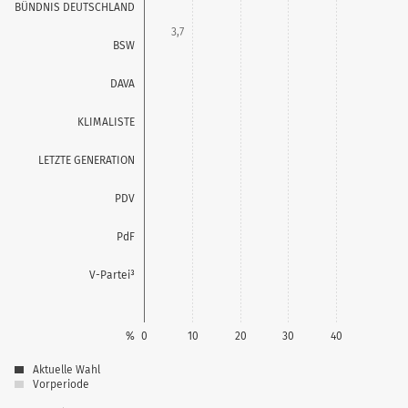
BÜNDNIS DEUTSCHLAND
3,7
BSW
0,1
DAVA
0,0
KLIMALISTE
0,1
LETZTE GENERATION
0,0
PDV
0,5
PdF
0,1
V-Partei³
%
0
10
20
30
40
Aktuelle Wahl
Vorperiode